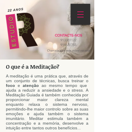
22 ANOS
CONTACTE-NOS
913381122
914631755
Chamada para rede móvel nacional
O que é a Meditação?
A meditação é uma prática que, através de
um conjunto de técnicas, busca treinar o
foco
e
atenção
ao mesmo tempo que
ajuda a reduzir a ansiedade e o stress. A
Meditação Guiada é também conhecida por
proporcionar maior clareza mental
enquanto relaxa o sistema nervoso,
permitindo-lhe maior controlo sobre as suas
emoções e ajuda também o sistema
imunitário.
Meditar estimula também a
concentração e a memória, desenvolve a
intuição entre tantos outros benefícios...